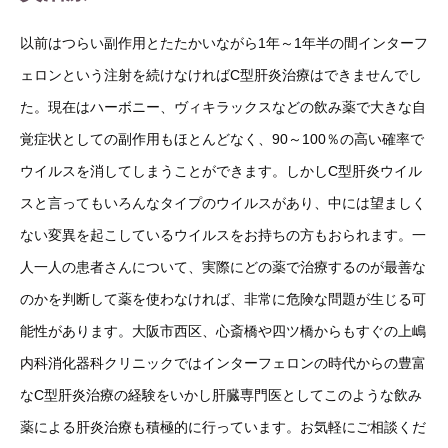
以前はつらい副作用とたたかいながら1年～1年半の間インターフ
ェロンという注射を続けなければC型肝炎治療はできませんでし
た。現在はハーボニー、ヴィキラックスなどの飲み薬で大きな自
覚症状としての副作用もほとんどなく、90～100％の高い確率で
ウイルスを消してしまうことができます。しかしC型肝炎ウイル
スと言ってもいろんなタイプのウイルスがあり、中には望ましく
ない変異を起こしているウイルスをお持ちの方もおられます。一
人一人の患者さんについて、実際にどの薬で治療するのが最善な
のかを判断して薬を使わなければ、非常に危険な問題が生じる可
能性があります。大阪市西区、心斎橋や四ツ橋からもすぐの上嶋
内科消化器科クリニックではインターフェロンの時代からの豊富
なC型肝炎治療の経験をいかし肝臓専門医としてこのような飲み
薬による肝炎治療も積極的に行っています。お気軽にご相談くだ